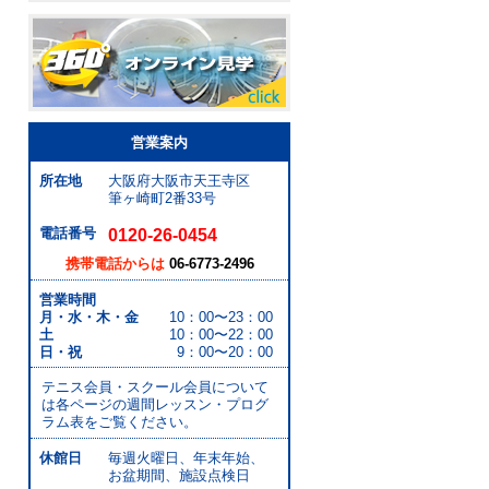
営業案内
所在地
大阪府大阪市天王寺区
筆ヶ崎町2番33号
0120-26-0454
電話番号
携帯電話からは
06-6773-2496
営業時間
月・水・木・金
10：00〜23：00
土
10：00〜22：00
日・祝
9：00〜20：00
テニス会員・スクール会員について
は各ページの週間レッスン・プログ
ラム表をご覧ください。
休館日
毎週火曜日、年末年始、
お盆期間、施設点検日