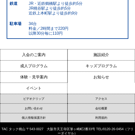
鉄道
JR・近鉄鶴橋駅より徒歩約5分
JR桃谷駅より徒歩約5分
近鉄上本町駅より徒歩約9分
駐車場
34台
料金／2時間まで220円
以降30分毎に110円
入会のご案内
施設紹介
成人プログラム
キッズプログラム
体験・見学案内
お知らせ
イベント
ビデオクリップ
アクセス
お問い合わせ
会社概要
個人情報保護方針
利用規約
TAC タック桃山 〒543-0027 大阪市天王寺区筆ヶ崎町2番33号 TEL/0120-26-0454（フリ
ーダイヤル）