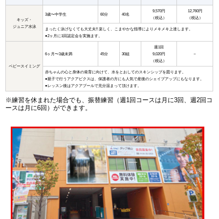
9,570円
12,760円
3歳〜中学生
60分
40名
（税込）
（税込）
キッズ・
ジュニア水泳
まったく泳げなくても大丈夫!! 楽しく、こまやかな指導によりメキメキ上達します。
●2ヶ月に1回認定会を実施ます。
週1回
6ヶ月〜3歳未満
45分
30組
9,020円
−
（税込）
ベビースイミング
赤ちゃんの心と身体の発育に向けて、水をとおしてのスキンシップを図ります。
●親子で行うアクアビクスは、保護者の方にも人気で産後のシェイプアップにもなります。
●レッスン後はアクアプールで充分温まって頂けます。
※練習を休まれた場合でも、振替練習（週1回コースは月に3回、週2回コ
ースは月に6回）ができます。