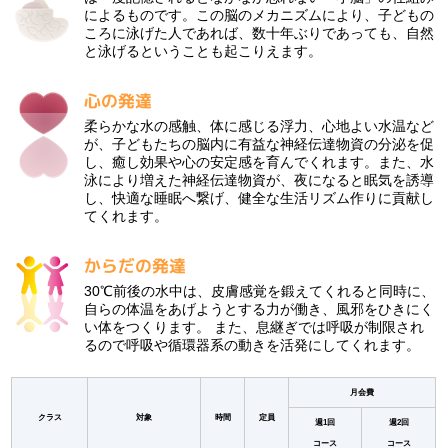
によるものです。この脳のメカニズムにより、子どもの
ころに泳げた人であれば、数十年ぶりであっても、自然
と泳げるということも起こりえます。
心の発達
柔らかな水の感触、体に感じる浮力、心地よい水温など
が、子どもたちの脳内に有益な神経伝達物資の分泌を促
し、癒し効果や心の安定感を育んでくれます。また、水
泳により増えた神経伝達物資が、夜になると眠気を誘導
し、快適な睡眠へ繋げ、健全な生活リズム作りに貢献し
てくれます。
からだの発達
30℃前後の水中は、皮膚感覚を鍛えてくれると同時に、
自らの体温をあげようとする力が働き、風邪をひきにく
い体をつくります。 また、息継ぎでは呼吸が制限され
るので呼吸や循環器系の動きを活発にしてくれます。
月会費
クラス
対象
時間
定員
週1回
週2回
コース
コース